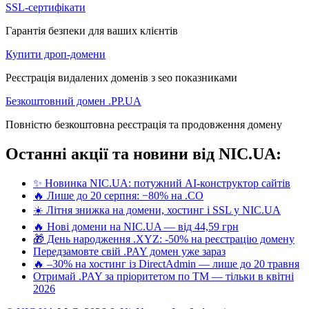
SSL-сертифікати
Гарантія безпеки для ваших клієнтів
Купити дроп-домени
Реєстрація видалених доменів з seo показниками
Безкоштовний домен .PP.UA
Повністю безкоштовна реєстрація та продовження домену
Останні акції та новини від NIC.UA:
✨ Новинка NIC.UA: потужний AI-конструктор сайтів
🔥 Лише до 20 серпня: −80% на .CO
☀️ Літня знижка на домени, хостинг і SSL у NIC.UA
🔥 Нові домени на NIC.UA — від 44,59 грн
🎁 День народження .XYZ: -50% на реєстрацію домену
Передзамовте свій .PAY домен уже зараз
🔥 –30% на хостинг із DirectAdmin — лише до 20 травня
Отримай .PAY за пріоритетом по ТМ — тільки в квітні
2026